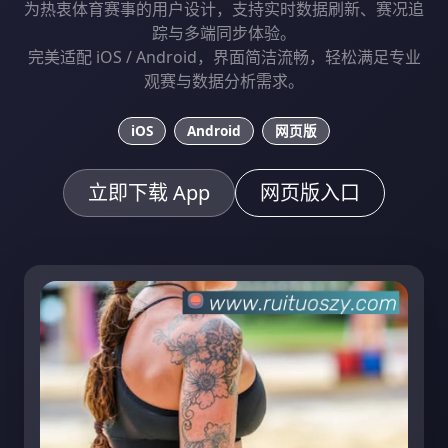
为热衷体育赛事的用户设计，支持实时数据刷新、赛况追
踪与多端同步体验。
完美适配 iOS / Android，界面简洁流畅，轻松满足专业
观赛与数据分析需求。
iOS
Android
网页版
立即下载 App
网页版入口