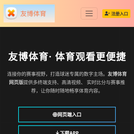
注册入口
友博体育
· 体育观看更便捷
连接你的赛事视野，打造球迷专属的数字主场。
友博体育
网页版
提供多终端支持、高清视频、 实时比分与赛事推
荐，让你随时随地畅享体育内容。
网页端入口
下载APP