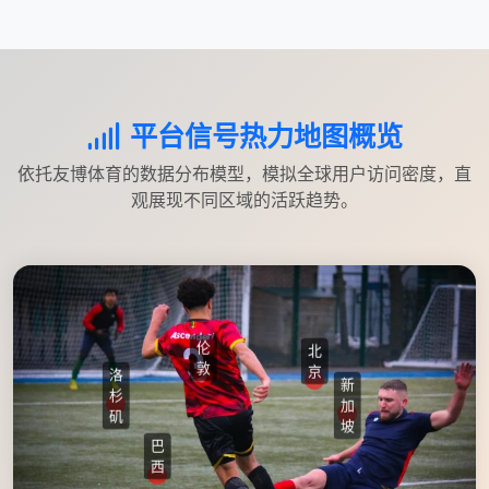
平台信号热力地图概览
依托友博体育的数据分布模型，模拟全球用户访问密度，直
观展现不同区域的活跃趋势。
伦
北
敦
京
洛
新
杉
加
矶
坡
巴
西