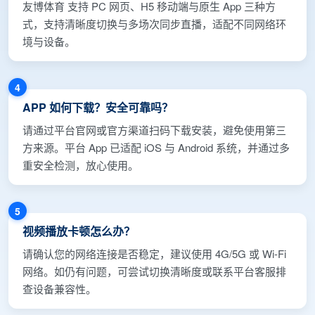
友博体育 支持 PC 网页、H5 移动端与原生 App 三种方
式，支持清晰度切换与多场次同步直播，适配不同网络环
境与设备。
4
APP 如何下载？安全可靠吗？
请通过平台官网或官方渠道扫码下载安装，避免使用第三
方来源。平台 App 已适配 iOS 与 Android 系统，并通过多
重安全检测，放心使用。
5
视频播放卡顿怎么办？
请确认您的网络连接是否稳定，建议使用 4G/5G 或 Wi-Fi
网络。如仍有问题，可尝试切换清晰度或联系平台客服排
查设备兼容性。