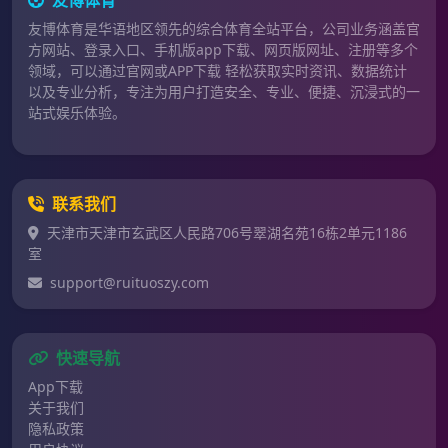
友博体育是华语地区领先的综合体育全站平台，公司业务涵盖官
方网站、登录入口、手机版app下载、网页版网址、注册等多个
领域，可以通过官网或APP下载 轻松获取实时资讯、数据统计
以及专业分析，专注为用户打造安全、专业、便捷、沉浸式的一
站式娱乐体验。
联系我们
天津市天津市玄武区人民路706号翠湖名苑16栋2单元1186
室
support@ruituoszy.com
快速导航
App下载
关于我们
隐私政策