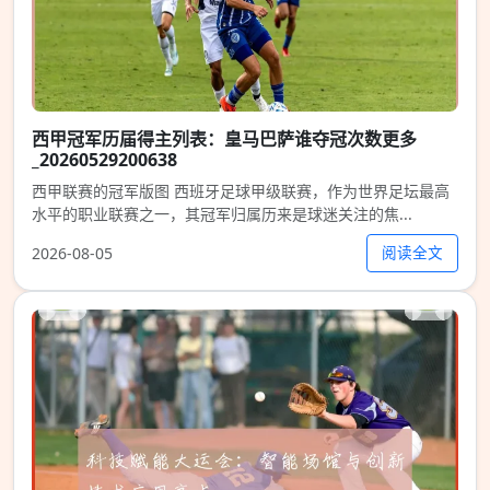
西甲冠军历届得主列表：皇马巴萨谁夺冠次数更多
_20260529200638
西甲联赛的冠军版图 西班牙足球甲级联赛，作为世界足坛最高
水平的职业联赛之一，其冠军归属历来是球迷关注的焦...
阅读全文
2026-08-05