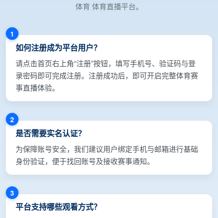
体育 体育直播平台。
1
如何注册成为平台用户？
请点击首页右上角“注册”按钮，填写手机号、验证码与登
录密码即可完成注册。注册成功后，即可开启完整体育赛
事直播体验。
2
是否需要实名认证？
为保障账号安全，我们建议用户绑定手机与邮箱进行基础
身份验证，便于找回账号及接收赛事通知。
3
平台支持哪些观看方式？