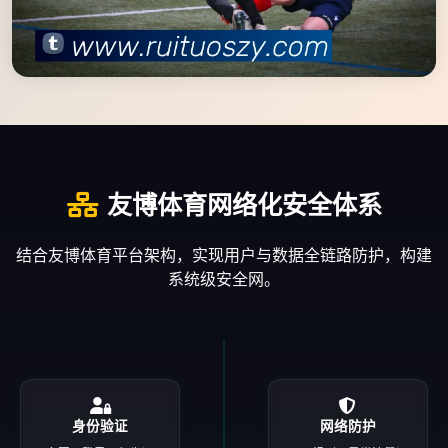
友博体育网络化安全体系
结合友博体育平台架构，实现用户与数据全链路防护，构建
系统级安全网。
身份验证
网络防护